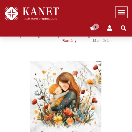
0
Domov
Eshop
KNIHY
Príbehy,
Čo Boh Šepká
Romány
Mamičkám