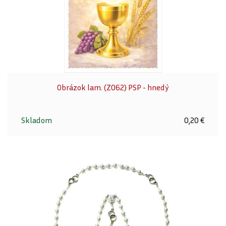
Obrázok lam. (Z062) PSP - hnedý
Skladom
0,20 €