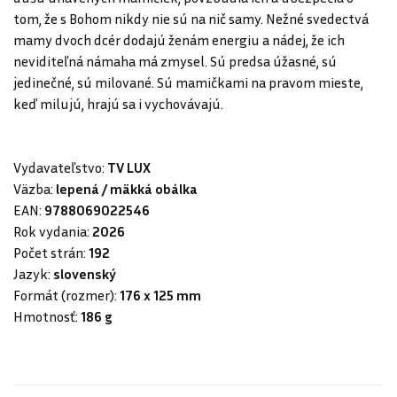
tom, že s Bohom nikdy nie sú na nič samy. Nežné svedectvá
mamy dvoch dcér dodajú ženám energiu a nádej, že ich
neviditeľná námaha má zmysel. Sú predsa úžasné, sú
jedinečné, sú milované. Sú mamičkami na pravom mieste,
keď milujú, hrajú sa i vychovávajú.
Vydavateľstvo:
TV LUX
Väzba:
lepená / mäkká obálka
EAN:
9788069022546
Rok vydania:
2026
Počet strán:
192
Jazyk:
slovenský
Formát (rozmer):
176 x 125 mm
Hmotnosť:
186 g