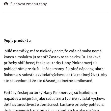
Sledovať zmenu ceny
Popis produktu
Milé mamičky, máte niekedy pocit, že vaša námaha nemá
konca a málokto ju ocení? Zastavte sa na chvíľu. Láskavé
príbehy obľúbenej českej autorky Hany Pinknerovej sú
pohladením pre dušu každej mamy. Sú plné nápadov, ako s
Bohom a s radosťou zvládať výchovu detí a rodinný život. Aby
ste si uvedomili, že ste úžasné, jedinečné a milované.
Fejtóny českej autorky Hany Pinknerovej sú lexikónom
nápadov a inšpirácií, ako radostne a tvorivo zvládať výchovu
detí a starostlivosť o domácnosť. Láskavé príbehy pohladia
dušu unavených mamičiek, povzbudia ich a ubezpečia o