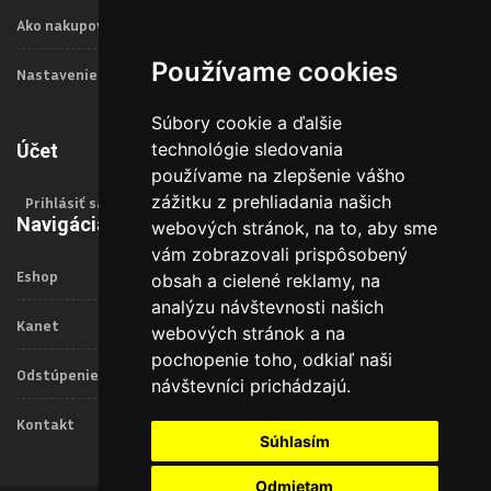
Ako nakupovať
Používame cookies
Nastavenie Cookies
Súbory cookie a ďalšie
technológie sledovania
Účet
používame na zlepšenie vášho
zážitku z prehliadania našich
Prihlásiť sa
Navigácia
webových stránok, na to, aby sme
vám zobrazovali prispôsobený
Eshop
obsah a cielené reklamy, na
analýzu návštevnosti našich
Kanet
webových stránok a na
pochopenie toho, odkiaľ naši
Odstúpenie od zmluvy
návštevníci prichádzajú.
Kontakt
Súhlasím
Odmietam