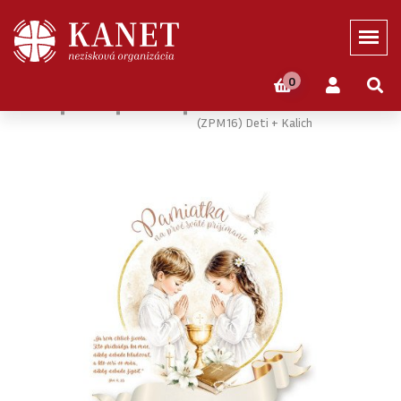
0
Domov
Eshop
Novinky
Pamiatka Na Prvé Sväté Prijímanie
(ZPM16) Deti + Kalich