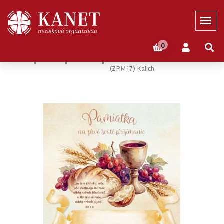
0
Domov
Eshop
Novinky
Pamiatka Na Prvé Sväté Prijímanie
(ZPM17) Kalich