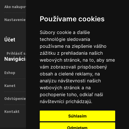
Ako nakupovať
Používame cookies
Nastavenie Cookies
Súbory cookie a ďalšie
technológie sledovania
Účet
používame na zlepšenie vášho
zážitku z prehliadania našich
Prihlásiť sa
Navigácia
webových stránok, na to, aby sme
vám zobrazovali prispôsobený
Eshop
obsah a cielené reklamy, na
analýzu návštevnosti našich
Kanet
webových stránok a na
pochopenie toho, odkiaľ naši
Odstúpenie od zmluvy
návštevníci prichádzajú.
Kontakt
Súhlasím
Odmietam