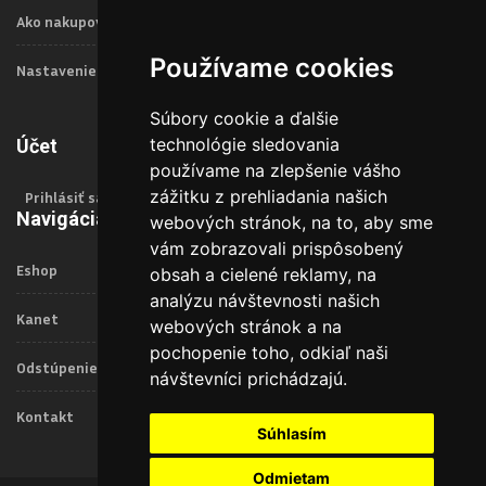
Ako nakupovať
Používame cookies
Nastavenie Cookies
Súbory cookie a ďalšie
technológie sledovania
Účet
používame na zlepšenie vášho
zážitku z prehliadania našich
Prihlásiť sa
Navigácia
webových stránok, na to, aby sme
vám zobrazovali prispôsobený
Eshop
obsah a cielené reklamy, na
analýzu návštevnosti našich
Kanet
webových stránok a na
pochopenie toho, odkiaľ naši
Odstúpenie od zmluvy
návštevníci prichádzajú.
Kontakt
Súhlasím
Odmietam