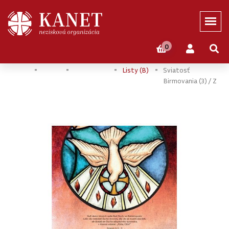
0
Domov
Eshop
BIRMOVKA
Pamätné
Pamiatka Na
Listy (B)
Sviatosť
Birmovania (3) / Z