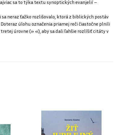
jviac sa to týka textu synoptických evanjelií –
i sa neraz ťažko rozlišovalo, ktorá z biblických postáv
. Doteraz úlohu označenia priamej reči čiastočne plnili
etej úrovne (» «), aby sa dali ľahšie rozlíšiť citáty v