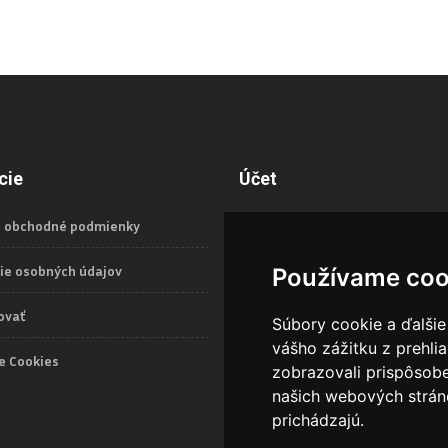
cie
Účet
 obchodné podmienky
Prihlásiť sa
ie osobných údajov
Používame coo
ovať
Súbory cookie a ďalšie
vášho zážitku z prehli
e Cookies
zobrazovali prispôsobe
našich webových stráno
prichádzajú.