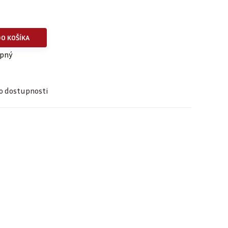
DO KOŠÍKA
upný
o dostupnosti