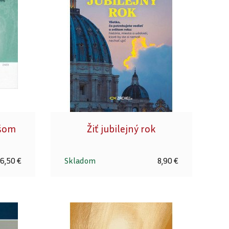
išom
Žiť jubilejný rok
6,50 €
Skladom
8,90 €