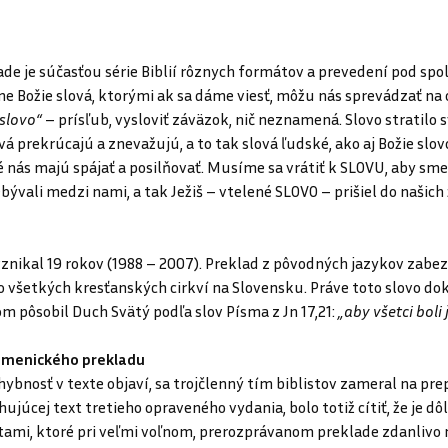
de je súčasťou série Biblií rôznych formátov a prevedení pod s
Božie slová, ktorými ak sa dáme viesť, môžu nás sprevádzať na c
slovo“
– prísľub, vysloviť záväzok, nič neznamená. Slovo stratilo 
á prekrúcajú a znevažujú, a to tak slová ľudské, ako aj Božie sl
é nás majú spájať a posilňovať. Musíme sa vrátiť k SLOVU, aby sme
bývali medzi nami, a tak Ježiš – vtelené SLOVO – prišiel do našich 
znikal 19 rokov (1988 – 2007). Preklad z pôvodných jazykov zabezp
i zo všetkých kresťanských cirkví na Slovensku. Práve toto slovo d
om pôsobil Duch Svätý podľa slov Písma z Jn 17,21:
„aby všetci boli 
umenického prekladu
hybnosť v texte objaví, sa trojčlenný tím biblistov zameral na p
hujúcej text tretieho opraveného vydania, bolo totiž cítiť, že je 
tami, ktoré pri veľmi voľnom, prerozprávanom preklade zdanlivo 