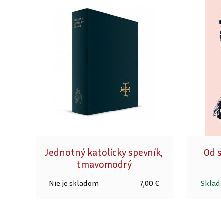
Jednotný katolícky spevník,
Od s
tmavomodrý
Nie je skladom
7,00 €
Skla