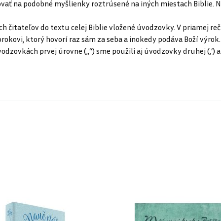
vať na podobné myšlienky roztrúsené na iných miestach Biblie. Na
ch čitateľov do textu celej Biblie vložené úvodzovky. V priamej reč
rorokovi, ktorý hovorí raz sám za seba a inokedy podáva Boží výrok
dzovkách prvej úrovne („“) sme použili aj úvodzovky druhej (‚‘) a tr