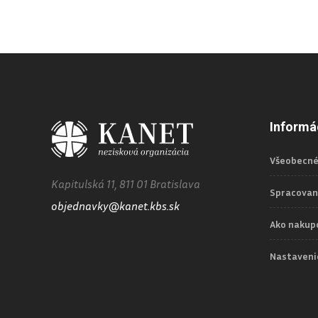
Informá
Všeobecné
Kapitulská 11, 811 01 Bratislava
Spracovan
objednavky@kanet.kbs.sk
Ako nakup
Nastaveni