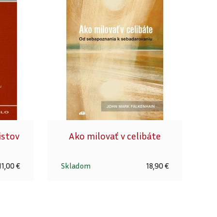
istov
Ako milovať v celibáte
11,00 €
Skladom
18,90 €