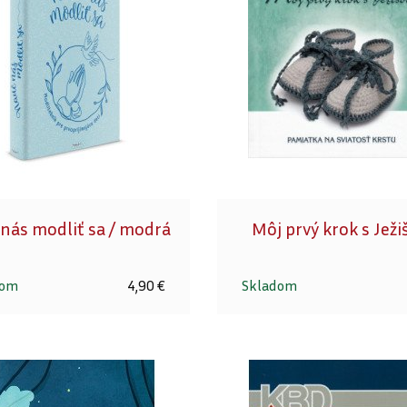
nás modliť sa / modrá
Môj prvý krok s Jež
dom
4,90 €
Skladom