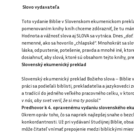
Slovo vydavateľa
Toto vydanie Biblie v Slovenskom ekumenickom prekla
pomenovaním knihy kníh chceme zdôrazniť, že tu máme 
Hodnota a vážnosť slova aj SLOVA sa vytráca. Dnes „
dať 
nemenné, ako sa hovorilo „chlapské“. Mnohokrát sa slov
láska, odpustenie, potešenie, pravda a mnohé iné, ktor
dosiahnuť, aby slová, ktoré sú obsahom tejto knihy, pre
Slovenský ekumenický preklad
Slovenský ekumenický preklad Božieho slova – Biblie v
práci sa podieľali biblisti, prekladatelia a jazykovedc
a tradícií do jedného veľkého pracovného celku, v ktor
v nás, aby svet veril, že si ma ty poslal.“
Predhovor k 4. opravenému vydaniu slovenského ek
Okrem opráv toho, čo sa napriek najlepšej snahe o bezc
konkordantnosti. Už pri vydávaní študijnej Biblie, obsa
môže čitateľ vnímať prepojenie medzi biblickými mies