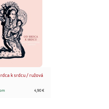
rdca k srdcu / ružová
dom
4,90 €