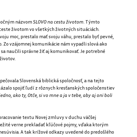
poločným názvom
SLOVO na cestu životom
. Týmto
este životom vo všetkých životných situáciách.
svoju moc, prestalo mať svoju váhu, prestalo byť pevné,
ovo. Zo vzájomnej komunikácie nám vypadli slová ako
 sa naučili správne žiť aj komunikovať. Je potrebné
životov.
ečovala Slovenská biblická spoločnosť, a na tejto
okázalo spojiť ľudí z rôznych kresťanských spoločenstiev
jedno, ako ty, Otče, si vo mne a ja v tebe, aby aj oni boli
repracovanie textu Novej zmluvy v duchu väčšej
dôležité verne prekladať kľúčové pojmy, vďaka ktorým
nesúvisia. A tak krížové odkazy uvedené do predošlého