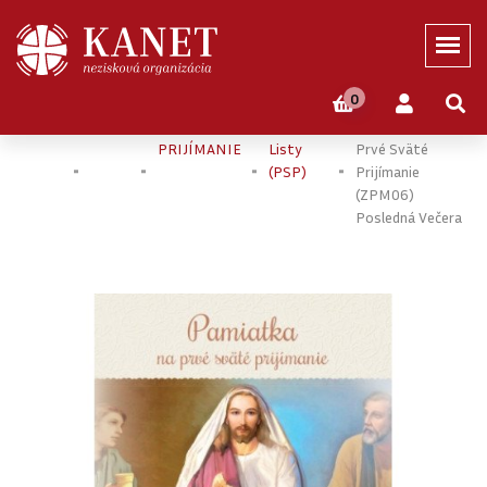
0
Domov
Eshop
PRVÉ SVÄTÉ
Pamätné
Pamiatka Na
PRIJÍMANIE
Listy
Prvé Sväté
(PSP)
Prijímanie
(ZPM06)
Posledná Večera