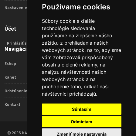
Používame cookies
Nastavenie Cookies
Súbory cookie a ďalšie
technológie sledovania
Účet
používame na zlepšenie vášho
zážitku z prehliadania našich
Prihlásiť sa
Navigácia
webových stránok, na to, aby sme
vám zobrazovali prispôsobený
Eshop
obsah a cielené reklamy, na
analýzu návštevnosti našich
Kanet
webových stránok a na
pochopenie toho, odkiaľ naši
Odstúpenie od zmluvy
návštevníci prichádzajú.
Kontakt
Súhlasím
Odmietam
© 2026 KANET
Zmeniť moje nastavenia
Všeobecné obchodné
Spracovanie osobných