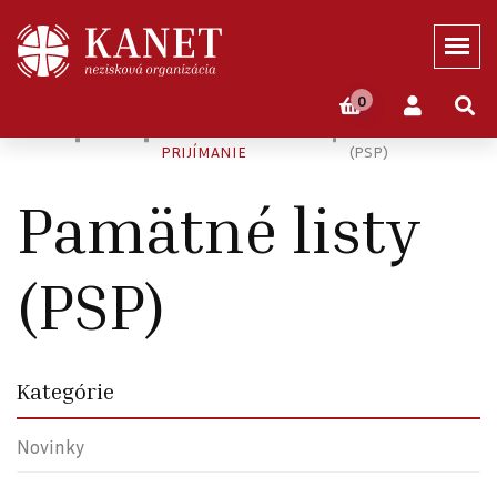
0
Domov
Eshop
PRVÉ SVÄTÉ
Pamätné Listy
PRIJÍMANIE
(PSP)
Pamätné listy
(PSP)
Kategórie
Novinky