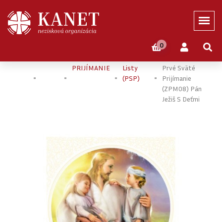
0
Domov
Eshop
PRVÉ SVÄTÉ
Pamätné
Pamiatka Na
PRIJÍMANIE
Listy
Prvé Sväté
(PSP)
Prijímanie
(ZPM08) Pán
Ježiš S Deťmi