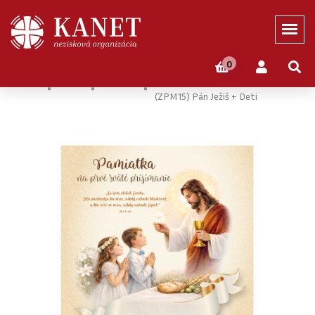
0
Domov
Eshop
Novinky
Pamiatka Na Prvé Sväté Prijímanie
(ZPM15) Pán Ježiš + Deti