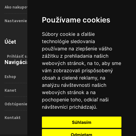
Ako nakupovať
Používame cookies
Nastavenie Cookies
Súbory cookie a ďalšie
technológie sledovania
Účet
používame na zlepšenie vášho
zážitku z prehliadania našich
Prihlásiť sa
Navigácia
webových stránok, na to, aby sme
vám zobrazovali prispôsobený
Eshop
obsah a cielené reklamy, na
analýzu návštevnosti našich
Kanet
webových stránok a na
pochopenie toho, odkiaľ naši
Odstúpenie od zmluvy
návštevníci prichádzajú.
Kontakt
Súhlasím
Odmietam