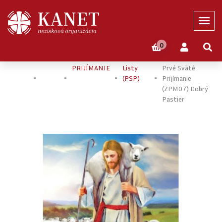
0
Domov
Eshop
PRVÉ SVÄTÉ
Pamätné
Pamiatka Na
PRIJÍMANIE
Listy
Prvé Sväté
(PSP)
Prijímanie
(ZPM07) Dobrý
Pastier