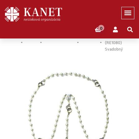
0
Domov
Eshop
DEVOCIONÁLIE
Ružence
Ruženec
(RE1080)
Svadobný