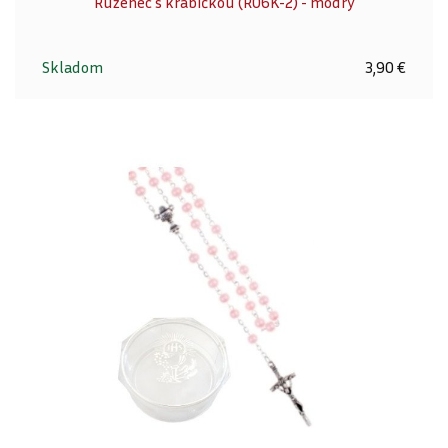
Ruženec s krabičkou (R06K-2) - modrý
Skladom
3,90 €