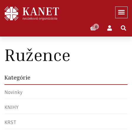
0
Domov
Eshop
DEVOCIONÁLIE
Ružence
Ružence
Kategórie
Novinky
KNIHY
KRST